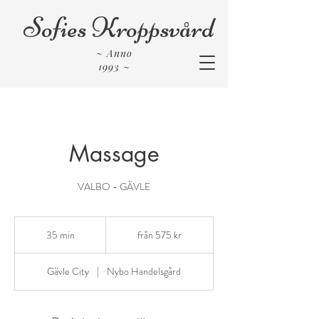
Sofies Kroppsvård
~
Anno
1993
~
Massage
VALBO - GÄVLE
från
575
35 min
3
från 575 kr
kr
5
m
Gävle City
|
Nybo Handelsgård
i
n