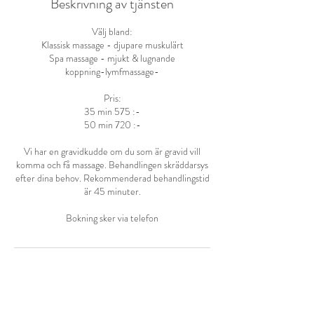
Beskrivning av tjänsten
Välj bland:
Klassisk massage - djupare muskulärt
Spa massage - mjukt & lugnande
koppning-lymfmassage-
Pris:
35 min 575 :-
50 min 720 :-
Vi har en gravidkudde om du som är gravid vill
komma och få massage. Behandlingen skräddarsys
efter dina behov. Rekommenderad behandlingstid
är 45 minuter.
Bokning sker via telefon
Kontaktuppgifter
Södra Stapeltorgsgatan 17A, Gävle,