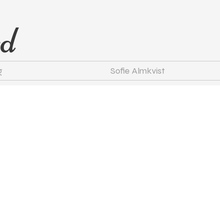
rd
g
Sofie Almkvist